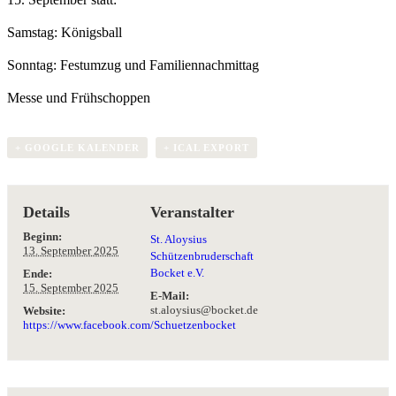
Samstag: Königsball
Sonntag: Festumzug und Familiennachmittag
Messe und Frühschoppen
+ GOOGLE KALENDER
+ ICAL EXPORT
Details
Veranstalter
Beginn:
St. Aloysius
13. September 2025
Schützenbruderschaft
Bocket e.V.
Ende:
15. September 2025
E-Mail:
st.aloysius@bocket.de
Website:
https://www.facebook.com/Schuetzenbocket